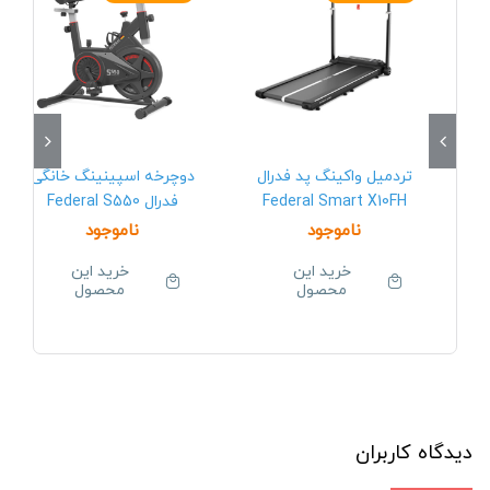
تردمیل واکینگ پد فدرال
دوچرخه اسپینینگ خانگی
Federal Smart X10FH
فدرال Federal S550
ناموجود
ناموجود
خرید این
خرید این
محصول
محصول
دیدگاه کاربران