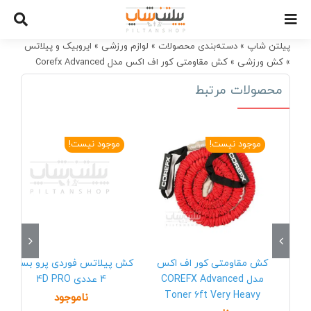
Ski
t
conten
پیلتن شاپ
»
دسته‌بندی محصولات
»
لوازم ورزشی
»
ایروبیک و پیلاتس
»
کش ورزشی
»
کش مقاومتی کور اف اکس مدل Corefx Advanced
Toner 4ft Ultra Heavy
محصولات مرتبط
موجود نیست!
موجود نیست!
کش مقاومتی کور اف اکس
کش پیلاتس فوردی پرو بسته
مدل COREFX Advanced
4 عددی 4D PRO
Toner 6ft Very Heavy
ناموجود