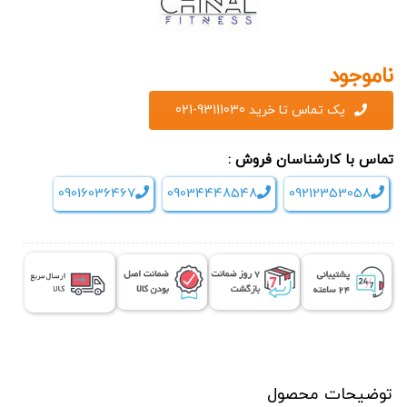
ناموجود
یک تماس تا خرید 93111030-021
تماس با کارشناسان فروش :
09016036467
09034448548
09212353058
توضیحات محصول