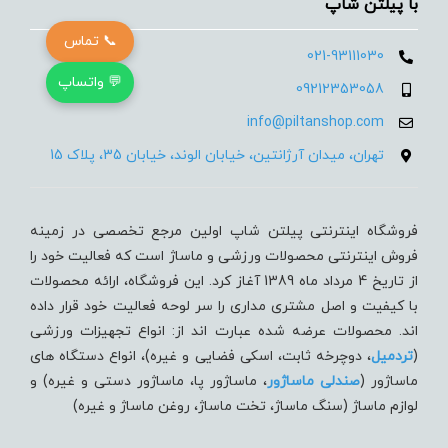
با پیلتن شاپ
📞 تماس
021-93111030
💬 واتساپ
09212353058
info@piltanshop.com
تهران، میدان آرژانتین، خیابان الوند، خیابان 35، پلاک 15
فروشگاه اینترنتی پیلتن شاپ اولین مرجع تخصصی در زمینه
فروش اینترنتی محصولات ورزشی و ماساژ است که فعالیت خود را
از تاریخ 4 مرداد ماه 1389 آغاز کرد. این فروشگاه، ارائه محصولات
با کیفیت و اصل مشتری مداری را سر لوحه فعالیت خود قرار داده
اند. محصولات عرضه شده عبارت اند از: انواع تجهیزات ورزشی
(
تردميل
، دوچرخه ثابت، اسکی فضایی و غیره)، انواع دستگاه های
ماساژور (
صندلی ماساژور
، ماساژور پا، ماساژور دستی و غیره) و
لوازم ماساژ (سنگ ماساژ، تخت ماساژ، روغن ماساژ و غیره)